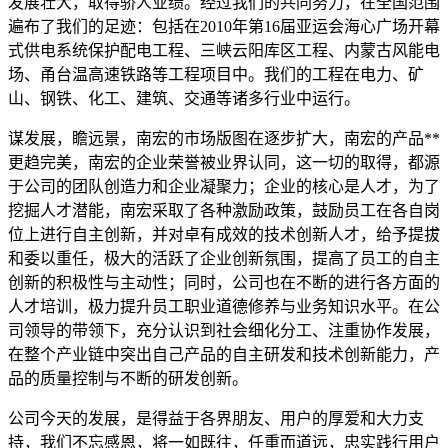
发展壮大，取得骄人业绩。经过我们的共同努力，在全国范围
遍布了我们的足迹：包括在2010年第16届亚运会海心广场开幕
式供电系统保护配电工程、三峡云阳库区工程、内蒙古风能电
场、甬台温高速铁路等工程项目中。我们的工程在电力、矿
山、钢铁、化工、建筑、交通等诸多行业中运行。
谋发展，瞻远景，南宏的市场版图在逐步扩大，南宏的产品**
更趋完美，南宏的企业荣誉被业界认同，这一切的取得，都源
于公司的团队创造力和企业凝聚力；企业的核心是人才，为了
挖掘人才潜能，南宏采取了各种激励政策，鼓励员工在各自岗
位上进行自主创新，并对卓有成效的技术创新人才，给予提拔
和委以重任，极大的活跃了企业创新氛围，提高了员工的自主
创新的积极性与主动性；同时，公司也在不断的进行各方面的
人才培训，极力提升员工职业道德修养与业务知识水平。在公
司领导的带领下，充分认识到社会细化分工、注重协作发展，
在整个产业链中突出自己产品的自主研发和技术创新能力，产
品的质量控制与不断的研发创新。
公司今天的发展，是得益于各界朋友、用户的厚爱和大力支
持，我们不忘感恩，将一如既往，任重而道远，忠实践行用户